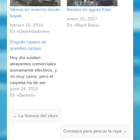
Siluros en invierno desde
Basses en aguas frías
kayak
enero 10, 2017
febrero 15, 2016
En «Black Bass»
En «Depredadores»
Engodo casero de
grandes carpas
Hoy día existen
atrayentes comerciales
sumamente efectivos, y
no muy caros, pero el
carpista ha de ser
autosuficiente y crear sus
junio 24, 2015
propias recetas, las
En «Barbos»
cuales serán realizadas
contando con muchos
factores que sólo el
←
La historia del siluro
pescador experimentado
tiene en cuenta. En
Consejos para pescar la raya
→
primavera, tras el duro
invierno y el desove, y