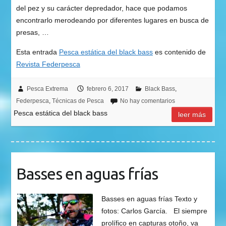
del pez y su carácter depredador, hace que podamos
encontrarlo merodeando por diferentes lugares en busca de
presas, …
Esta entrada
Pesca estática del black bass
es contenido de
Revista Federpesca
Pesca Extrema
febrero 6, 2017
Black Bass
,
Federpesca
,
Técnicas de Pesca
No hay comentarios
Pesca estática del black bass
leer más
Basses en aguas frías
Basses en aguas frías Texto y
fotos: Carlos García. El siempre
prolífico en capturas otoño, va