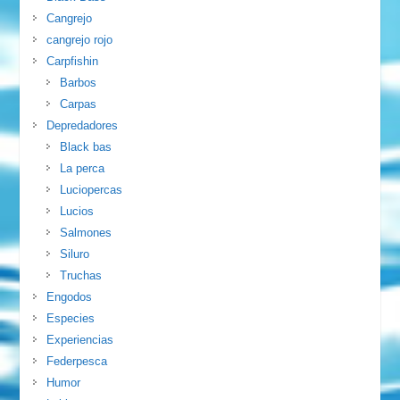
Cangrejo
cangrejo rojo
Carpfishin
Barbos
Carpas
Depredadores
Black bas
La perca
Luciopercas
Lucios
Salmones
Siluro
Truchas
Engodos
Especies
Experiencias
Federpesca
Humor