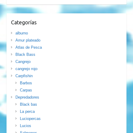
Categorías
alburno
Amur plateado
Atlas de Pesca
Black Bass
Cangrejo
cangrejo rojo
Carpfishin
Barbos
Carpas
Depredadores
Black bas
La perca
Luciopercas
Lucios
Salmones