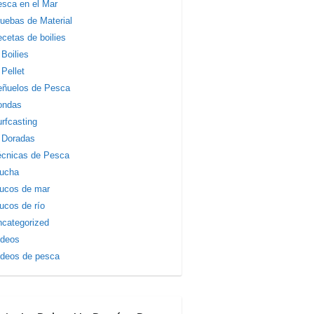
sca en el Mar
uebas de Material
cetas de boilies
Boilies
Pellet
eñuelos de Pesca
ondas
rfcasting
Doradas
écnicas de Pesca
rucha
ucos de mar
ucos de río
categorized
ídeos
deos de pesca