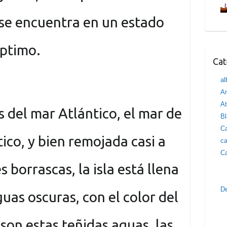
 se encuentra en un estado
óptimo.
Cat
al
Am
At
s del mar Atlántico, el mar de
B
Ca
tico, y bien remojada casi a
ca
Ca
s borrascas, la isla está llena
D
guas oscuras, con el color del
Y son estas teñidas aguas, las