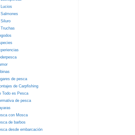
Lucios
Salmones
Siluro
Truchas
ngodos
species
periencias
ederpesca
umor
binas
gares de pesca
ntajes de Carpfishing
o Todo es Pesca
rmativa de pesca
ayaras
esca con Mosca
sca de barbos
esca desde embarcación