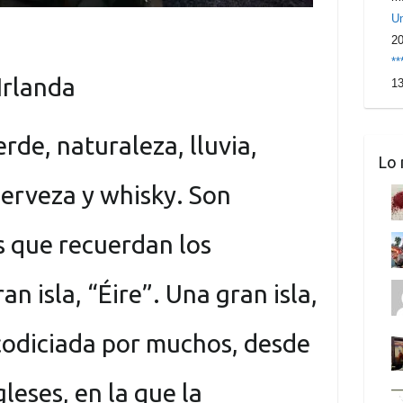
Un
2
**
Irlanda
13
erde, naturaleza, lluvia,
Lo 
 cerveza y whisky. Son
s que recuerdan los
an isla, “Éire”. Una gran isla,
codiciada por muchos, desde
gleses, en la que la