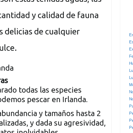
antidad y calidad de fauna
as delicias de cualquier
E
E
ulce.
Ex
F
H
anda
Lu
Lu
ras
Mo
rado todas las especies
N
demos pescar en Irlanda.
No
P
abundancia y tamaños hasta 2
P
Pe
alizadas, y dada su agresividad,
P
atos inolvidables.