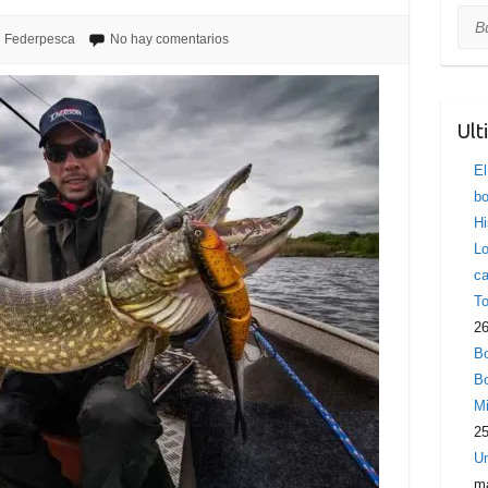
Bus
Federpesca
No hay comentarios
Ult
El
bo
Hi
Lo
ca
To
26
Bo
Bo
Mi
25
Un
ma