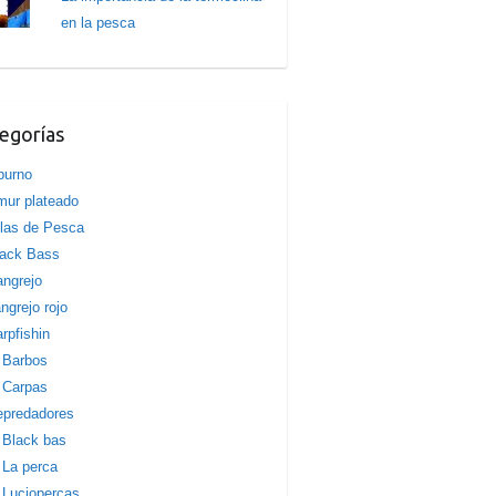
en la pesca
egorías
burno
ur plateado
las de Pesca
lack Bass
ngrejo
ngrejo rojo
rpfishin
Barbos
Carpas
epredadores
Black bas
La perca
Luciopercas