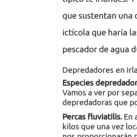
que sustentan una c
ictícola que haría l
pescador de agua d
Depredadores en Irl
Especies depredado
Vamos a ver por sepa
depredadoras que po
Percas fluviatilis.
En 
kilos que una vez loc
nos proporcionarán r