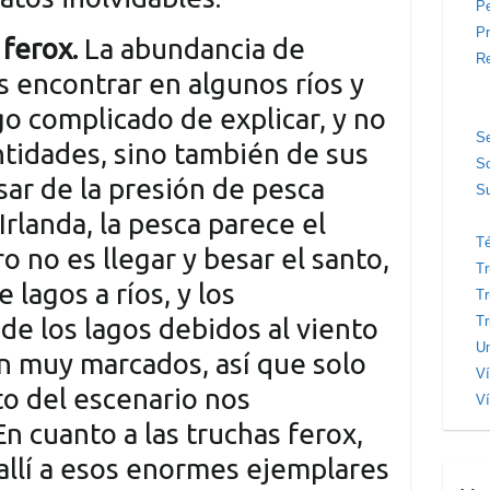
Pe
Pr
 ferox.
La abundancia de
Re
 encontrar en algunos ríos y
lgo complicado de explicar, y no
S
tidades, sino también de sus
S
sar de la presión de pesca
Su
Irlanda, la pesca parece el
T
o no es llegar y besar el santo,
T
e lagos a ríos, y los
Tr
Tr
e los lagos debidos al viento
Un
án muy marcados, así que solo
V
o del escenario nos
Ví
En cuanto a las truchas ferox,
allí a esos enormes ejemplares