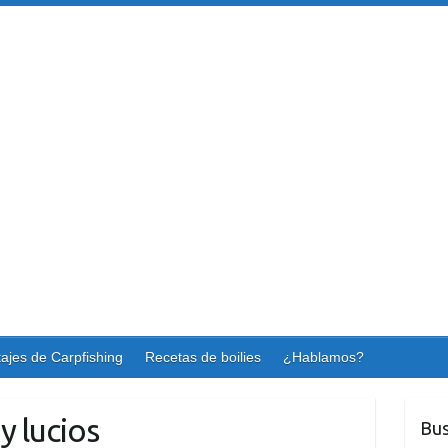
ajes de Carpfishing
Recetas de boilies
¿Hablamos?
 y lucios
Bus