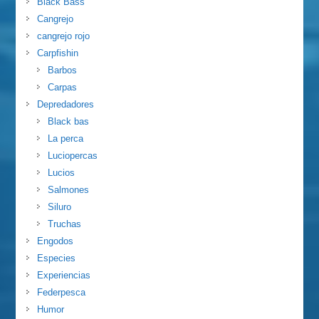
Black Bass
Cangrejo
cangrejo rojo
Carpfishin
Barbos
Carpas
Depredadores
Black bas
La perca
Luciopercas
Lucios
Salmones
Siluro
Truchas
Engodos
Especies
Experiencias
Federpesca
Humor