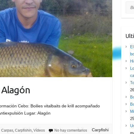
Bus
Ult
El
bo
Hi
Lo
ca
To
l Alagón
26
Bo
Bo
ormación Cebo: Boilies vitalbaits de krill acompañado
Mi
Antiexpulsión Lugar: Alagón
25
Un
Carpfishi
Carpas
,
Carpfishin
,
Vídeos
No hay comentarios
ma