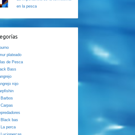
en la pesca
egorías
burno
ur plateado
las de Pesca
lack Bass
ngrejo
ngrejo rojo
rpfishin
Barbos
Carpas
epredadores
Black bas
La perca
Luciopercas