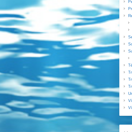
Pe
Pr
Re
S
S
Su
T
T
Tr
Tr
Un
V
Ví