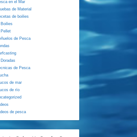
sca en el Mar
uebas de Material
cetas de boilies
Boilies
Pellet
eñuelos de Pesca
ondas
rfcasting
Doradas
écnicas de Pesca
rucha
ucos de mar
ucos de río
categorized
ídeos
deos de pesca