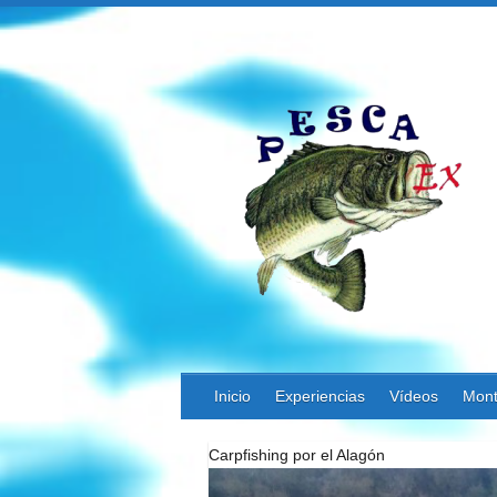
Saltar
al
contenido
Inicio
Experiencias
Vídeos
Mont
Carpfishing por el Alagón