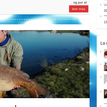
ng por el
Un
leer más
2
**
13
Lo 