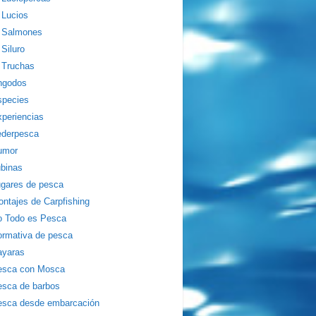
Lucios
Salmones
Siluro
Truchas
ngodos
species
periencias
ederpesca
umor
binas
gares de pesca
ntajes de Carpfishing
o Todo es Pesca
rmativa de pesca
ayaras
esca con Mosca
sca de barbos
esca desde embarcación