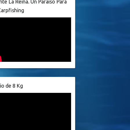
te La Reina. Un Paraíso Para
Carpfishing
io de 8 Kg