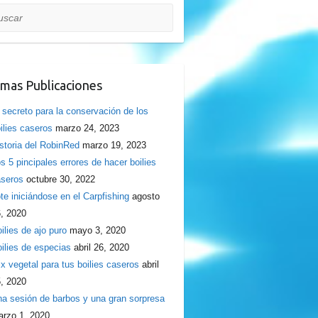
car
imas Publicaciones
 secreto para la conservación de los
ilies caseros
marzo 24, 2023
storia del RobinRed
marzo 19, 2023
s 5 pincipales errores de hacer boilies
seros
octubre 30, 2022
te iniciándose en el Carpfishing
agosto
, 2020
ilies de ajo puro
mayo 3, 2020
ilies de especias
abril 26, 2020
x vegetal para tus boilies caseros
abril
, 2020
a sesión de barbos y una gran sorpresa
rzo 1, 2020