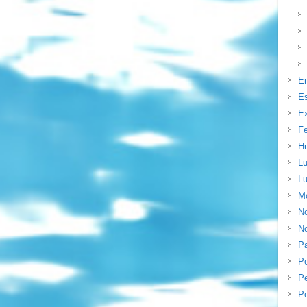
E
E
Ex
F
H
Lu
Lu
Mo
N
No
P
P
Pe
P