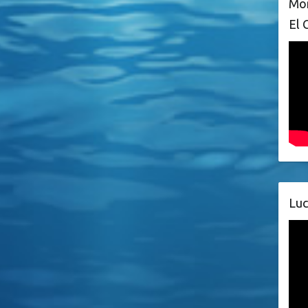
Mon
El 
Luc