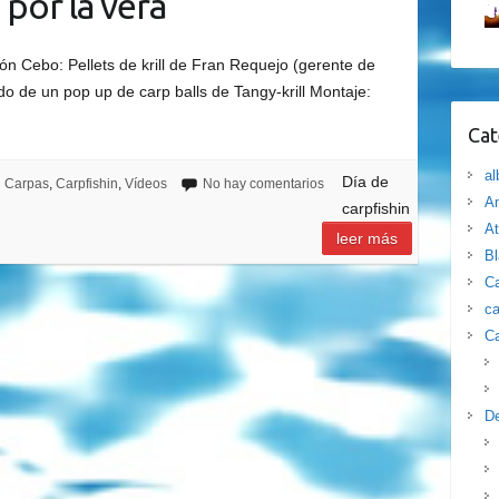
 por la vera
n Cebo: Pellets de krill de Fran Requejo (gerente de
 de un pop up de carp balls de Tangy-krill Montaje:
Cat
al
Día de
Carpas
,
Carpfishin
,
Vídeos
No hay comentarios
Am
carpfishin
At
leer más
B
Ca
ca
Ca
D