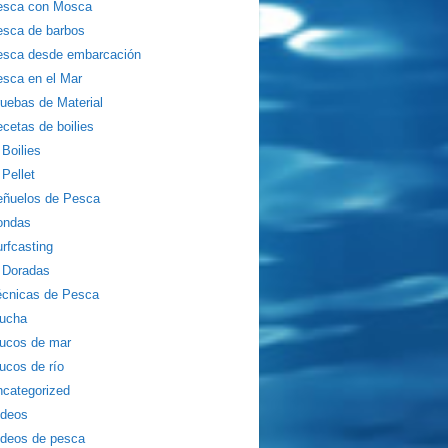
esca con Mosca
sca de barbos
esca desde embarcación
sca en el Mar
uebas de Material
cetas de boilies
Boilies
Pellet
eñuelos de Pesca
ondas
rfcasting
Doradas
écnicas de Pesca
rucha
ucos de mar
ucos de río
categorized
ídeos
deos de pesca