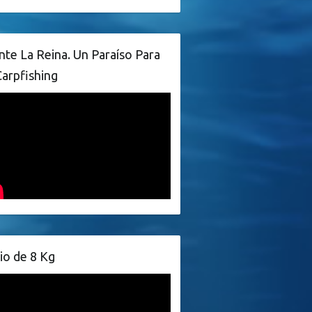
te La Reina. Un Paraíso Para
Carpfishing
io de 8 Kg