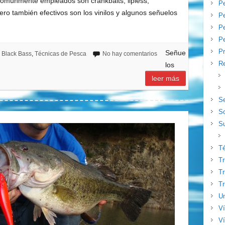
s comúnmente empleados son crankbaits, lipless,
P
ero también efectivos son los vinilos y algunos señuelos
Pe
P
Pe
Pr
Señue
Black Bass
,
Técnicas de Pesca
No hay comentarios
Re
los
leer más
S
S
Su
T
T
Tr
Tr
Un
V
Ví