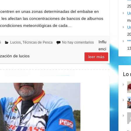
25
oncentren en unas zonas determinadas del embalse en
Un
e les afectan las concentraciones de bancos de alburnos
ma
es condiciones meteorológicas de cada…
Un
2
**
Influ
6
Lucios
,
Técnicas de Pesca
No hay comentarios
13
enci
ización de lucios
leer más
Lo 