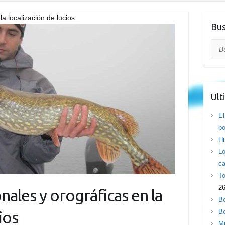
la localización de lucios
Bus
Bus
Ult
El
bo
Hi
Lo
ca
To
26
onales y orográficas en la
Bo
Bo
ios
Mi