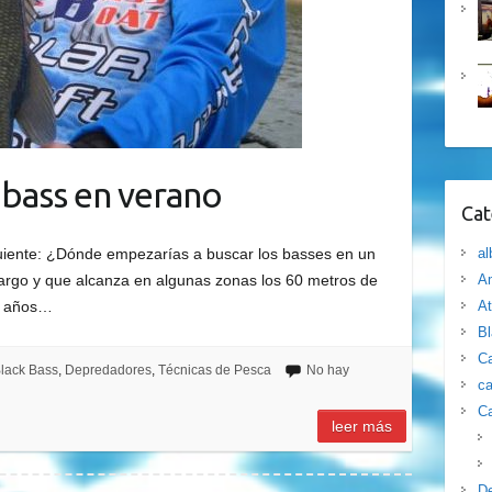
 bass en verano
Cat
guiente: ¿Dónde empezarías a buscar los basses en un
al
argo y que alcanza en algunas zonas los 60 metros de
Am
n años…
At
B
Ca
lack Bass
,
Depredadores
,
Técnicas de Pesca
No hay
ca
Ca
leer más
D