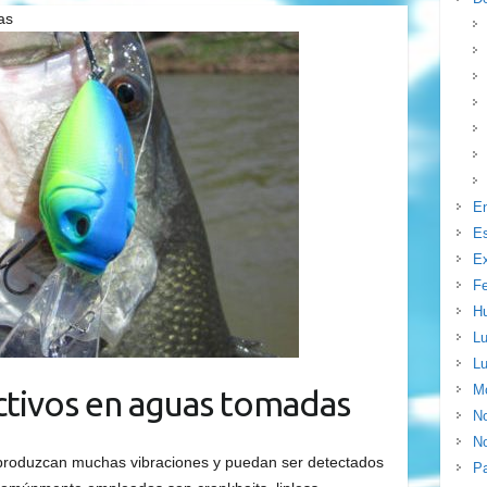
as
E
E
Ex
F
H
Lu
Lu
Mo
ctivos en aguas tomadas
N
No
roduzcan muchas vibraciones y puedan ser detectados
P