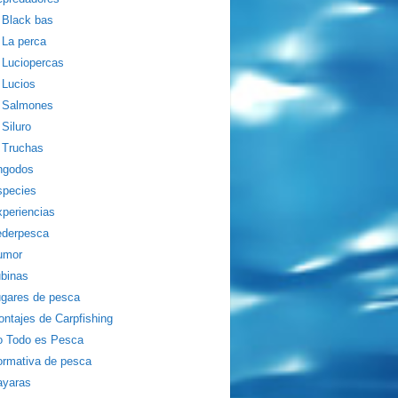
Black bas
La perca
Luciopercas
Lucios
Salmones
Siluro
Truchas
ngodos
species
periencias
ederpesca
umor
binas
gares de pesca
ntajes de Carpfishing
o Todo es Pesca
rmativa de pesca
ayaras