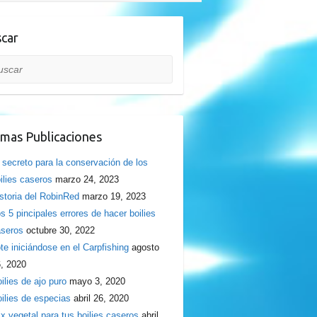
car
car
imas Publicaciones
 secreto para la conservación de los
ilies caseros
marzo 24, 2023
storia del RobinRed
marzo 19, 2023
s 5 pincipales errores de hacer boilies
seros
octubre 30, 2022
te iniciándose en el Carpfishing
agosto
, 2020
ilies de ajo puro
mayo 3, 2020
ilies de especias
abril 26, 2020
x vegetal para tus boilies caseros
abril