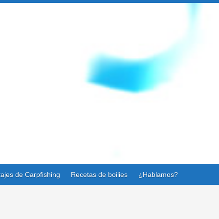
ajes de Carpfishing
Recetas de boilies
¿Hablamos?