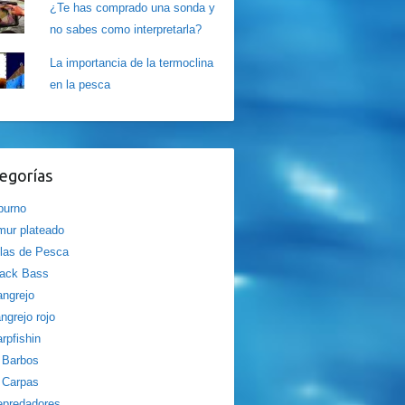
¿Te has comprado una sonda y
no sabes como interpretarla?
La importancia de la termoclina
en la pesca
egorías
burno
ur plateado
las de Pesca
lack Bass
ngrejo
ngrejo rojo
rpfishin
Barbos
Carpas
epredadores