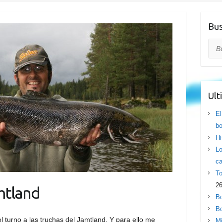
Bus
Bus
Ult
El
bo
Hi
Lo
ca
To
26
mtland
Bo
Bo
 turno a las truchas del Jamtland. Y para ello me
Mi