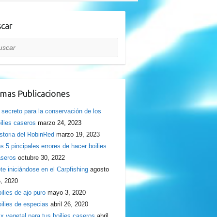
car
car
imas Publicaciones
 secreto para la conservación de los
ilies caseros
marzo 24, 2023
storia del RobinRed
marzo 19, 2023
s 5 pincipales errores de hacer boilies
seros
octubre 30, 2022
te iniciándose en el Carpfishing
agosto
, 2020
ilies de ajo puro
mayo 3, 2020
ilies de especias
abril 26, 2020
x vegetal para tus boilies caseros
abril