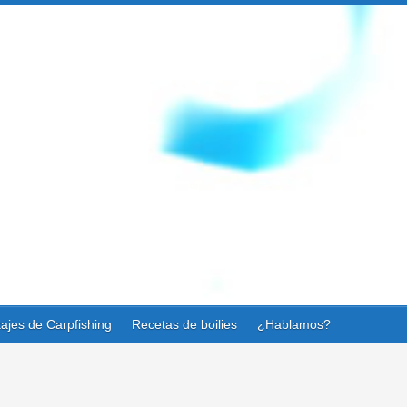
ajes de Carpfishing
Recetas de boilies
¿Hablamos?