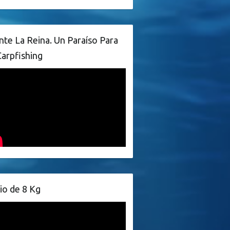
te La Reina. Un Paraíso Para
Carpfishing
io de 8 Kg