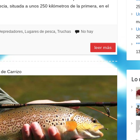
cia, situada a unos 250 kilómetros de la primera, en el
25
Un
ma
Un
Depredadores
,
Lugares de pesca
,
Truchas
No hay
2
**
leer más
13
 de Carrizo
Lo 