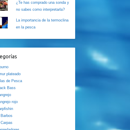
¿Te has comprado una sonda y
no sabes como interpretarla?
La importancia de la termoclina
en la pesca
egorías
burno
ur plateado
las de Pesca
lack Bass
ngrejo
ngrejo rojo
rpfishin
Barbos
Carpas
epredadores