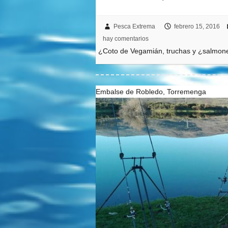
Pesca Extrema
febrero 15, 2016
hay comentarios
¿Coto de Vegamián, truchas y ¿salmon
Embalse de Robledo, Torremenga