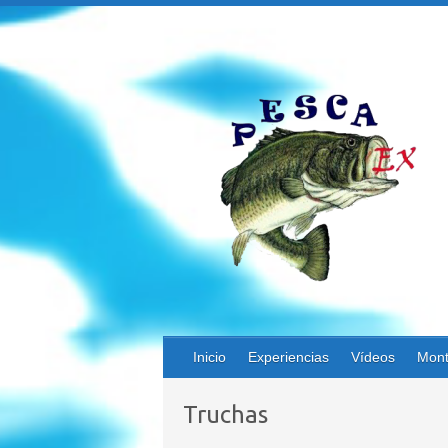
Saltar
al
contenido
Inicio
Experiencias
Vídeos
Mont
Truchas