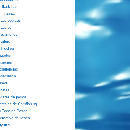
Black bas
La perca
Luciopercas
Lucios
Salmones
Siluro
Truchas
ngodos
species
periencias
ederpesca
umor
binas
gares de pesca
ntajes de Carpfishing
o Todo es Pesca
rmativa de pesca
ayaras