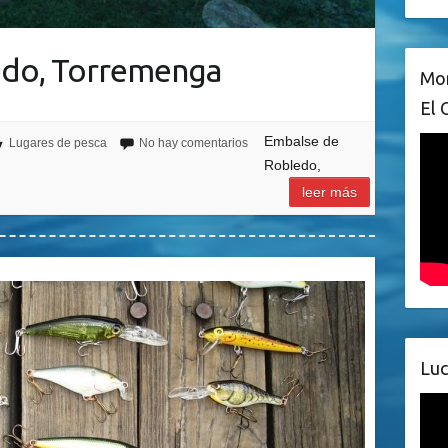
edo, Torremenga
Mon
El 
Embalse de
Lugares de pesca
No hay comentarios
Robledo,
leer más
Luc