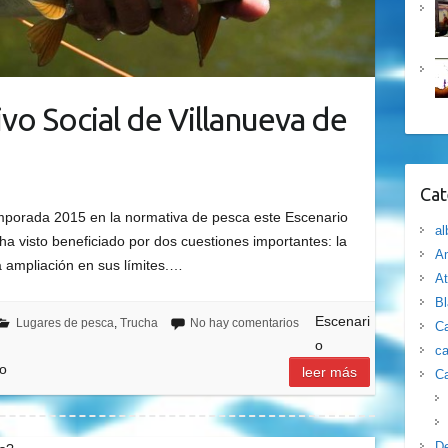
vo Social de Villanueva de
Cat
emporada 2015 en la normativa de pesca este Escenario
al
ha visto beneficiado por dos cuestiones importantes: la
Am
 ampliación en sus límites.…
At
B
Escenari
Lugares de pesca
,
Trucha
No hay comentarios
Ca
o
ca
zo
leer más
Ca
D