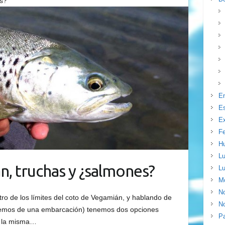
es?
E
E
Ex
F
H
Lu
, truchas y ¿salmones?
Lu
Mo
N
o de los límites del coto de Vegamián, y hablando de
No
ponemos de una embarcación) tenemos dos opciones
P
a la misma…