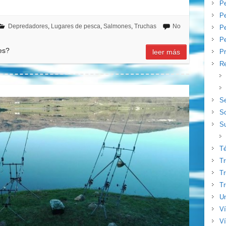
P
Pe
Depredadores
,
Lugares de pesca
,
Salmones
,
Truchas
No
P
Pe
es?
leer más
Pr
Re
S
S
Su
T
T
Tr
Tr
Un
V
Ví