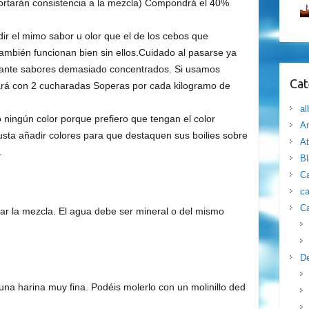
ortarán consistencia a la mezcla) Compondrá el 40%
r el mimo sabor u olor que el de los cebos que
también funcionan bien sin ellos.Cuidado al pasarse ya
s ante sabores demasiado concentrados. Si usamos
Cat
rá con 2 cucharadas Soperas por cada kilogramo de
al
ningún color porque prefiero que tengan el color
Am
usta añadir colores para que destaquen sus boilies sobre
At
.
B
Ca
ca
Ca
ar la mezcla. El agua debe ser mineral o del mismo
D
una harina muy fina. Podéis molerlo con un molinillo ded