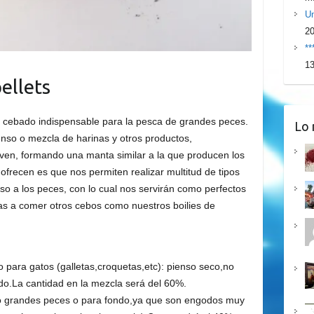
Un
2
**
13
ellets
e cebado indispensable para la pesca de grandes peces.
Lo 
ienso o mezcla de harinas y otros productos,
lven, formando una manta similar a la que producen los
ofrecen es que nos permiten realizar multitud de tipos
o a los peces, con lo cual nos servirán como perfectos
as a comer otros cebos como nuestros boilies de
o para gatos (galletas,croquetas,etc): pienso seco,no
.La cantidad en la mezcla será del 60%.
o grandes peces o para fondo,ya que son engodos muy