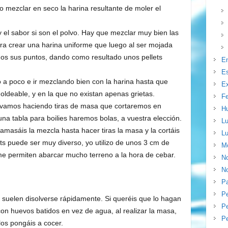
o mezclar en seco la harina resultante de moler el
y el sabor si son el polvo. Hay que mezclar muy bien las
ra crear una harina uniforme que luego al ser mojada
os sus puntos, dando como resultado unos pellets
E
E
 a poco e ir mezclando bien con la harina hasta que
Ex
deable, y en la que no existan apenas grietas.
F
s vamos haciendo tiras de masa que cortaremos en
H
una tabla para boilies haremos bolas, a vuestra elección.
Lu
 amasáis la mezcla hasta hacer tiras la masa y la cortáis
Lu
lets puede ser muy diverso, yo utilizo de unos 3 cm de
Mo
e permiten abarcar mucho terreno a la hora de cebar.
N
No
P
P
l suelen disolverse rápidamente. Si queréis que lo hagan
Pe
on huevos batidos en vez de agua, al realizar la masa,
P
 los pongáis a cocer.