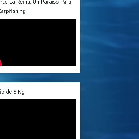
te La Reina. Un Paraíso Para
Carpfishing
io de 8 Kg