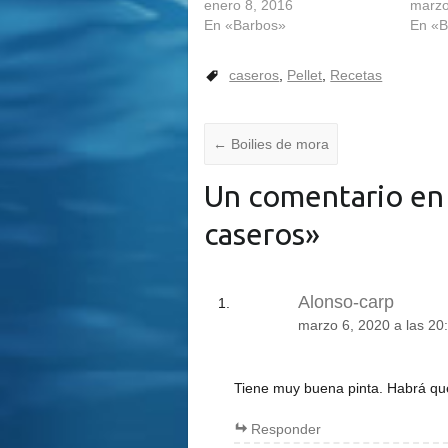
enero 8, 2016
marzo
En «Barbos»
En «B
caseros
,
Pellet
,
Recetas
←
Boilies de mora
Un comentario en
caseros
»
Alonso-carp
marzo 6, 2020 a las 20
Tiene muy buena pinta. Habrá que
Responder