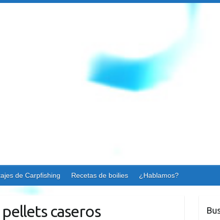
ajes de Carpfishing
Recetas de boilies
¿Hablamos?
 pellets caseros
Bus