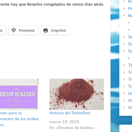
Pe
ente hay que llevarlos congelados de varios días atrás.
Pr
Re
et
Pinterest
Imprimir
S
S
Su
T
T
Tr
Tr
Un
V
Ví
reto para la
Historia del RobinRed
vación de los boilies
marzo 19, 2023
os
En «Recetas de boilies»