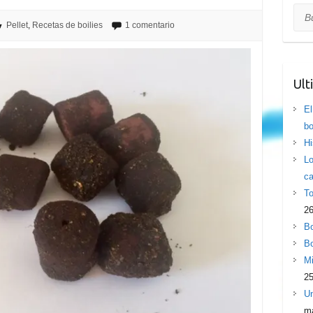
Bus
Pellet
,
Recetas de boilies
1 comentario
Ult
El
bo
Hi
Lo
ca
To
26
Bo
Bo
Mi
25
Un
ma