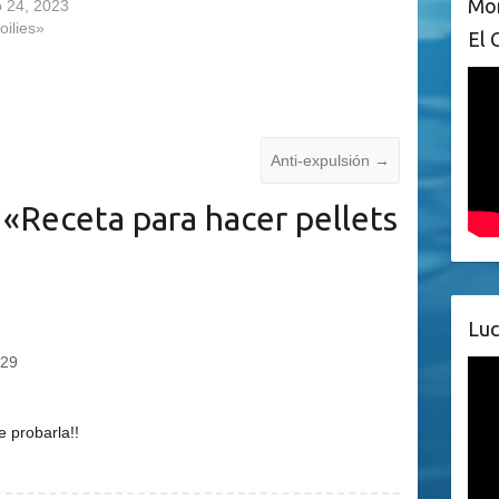
Mon
 24, 2023
oilies»
El 
Anti-expulsión
→
 «
Receta para hacer pellets
Luc
:29
 probarla!!