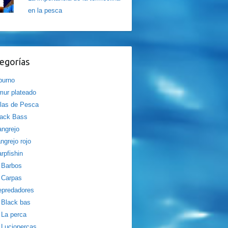
en la pesca
egorías
burno
ur plateado
las de Pesca
lack Bass
ngrejo
ngrejo rojo
rpfishin
Barbos
Carpas
epredadores
Black bas
La perca
Luciopercas