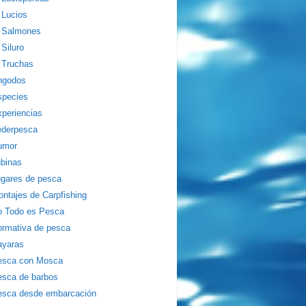
Lucios
Salmones
Siluro
Truchas
ngodos
species
periencias
ederpesca
umor
binas
gares de pesca
ntajes de Carpfishing
o Todo es Pesca
rmativa de pesca
ayaras
esca con Mosca
sca de barbos
esca desde embarcación