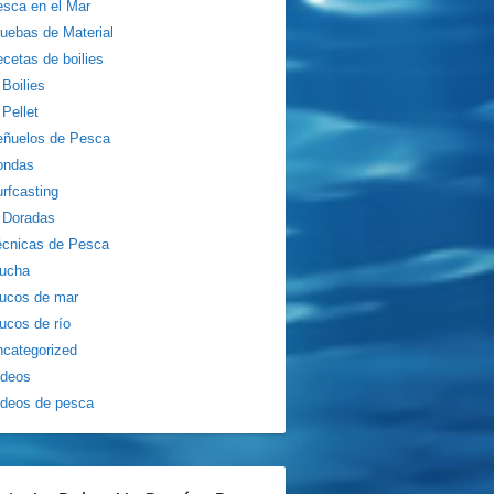
sca en el Mar
uebas de Material
cetas de boilies
Boilies
Pellet
eñuelos de Pesca
ondas
rfcasting
Doradas
écnicas de Pesca
rucha
ucos de mar
ucos de río
categorized
ídeos
deos de pesca