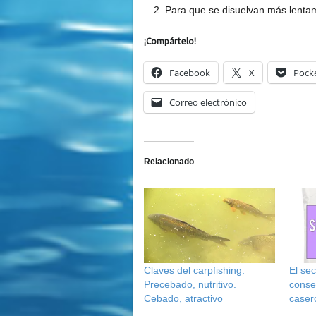
Para que se disuelvan más lentam
¡Compártelo!
Facebook
X
Pock
Correo electrónico
Relacionado
Claves del carpfishing:
El sec
Precebado, nutritivo.
conser
Cebado, atractivo
caser