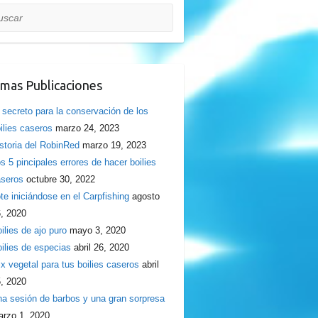
car
imas Publicaciones
 secreto para la conservación de los
ilies caseros
marzo 24, 2023
storia del RobinRed
marzo 19, 2023
s 5 pincipales errores de hacer boilies
seros
octubre 30, 2022
te iniciándose en el Carpfishing
agosto
, 2020
ilies de ajo puro
mayo 3, 2020
ilies de especias
abril 26, 2020
x vegetal para tus boilies caseros
abril
, 2020
a sesión de barbos y una gran sorpresa
rzo 1, 2020