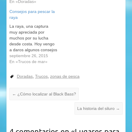
En «Doradas»
Consejos para pescar la
raya
La raya, una captura
muy apreciada por
muchos por su lucha
desde costa. Hoy vengo
a daros algunos consejos
para pescar rayas, a lo
septiembre 26, 2015
cual a algunos os serán
En «Trucos de mar»
básicos estos consejos,
pero a otros no. Ya me
Doradas
,
Trucos
,
zonas de pesca
gustaría a mí que me los
hubiesen dicho cuando
me empecé a…
←
¿Cómo localizar al Black Bass?
La historia del siluro
→
4 comentarios en «
Lugares para