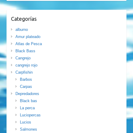
Categorías
alburno
Amur plateado
Atlas de Pesca
Black Bass
Cangrejo
cangrejo rojo
Carpfishin
Barbos
Carpas
Depredadores
Black bas
La perca
Luciopercas
Lucios
Salmones