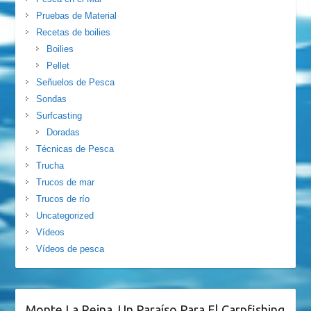
Pruebas de Material
Recetas de boilies
Boilies
Pellet
Señuelos de Pesca
Sondas
Surfcasting
Doradas
Técnicas de Pesca
Trucha
Trucos de mar
Trucos de río
Uncategorized
Vídeos
Vídeos de pesca
Monte La Reina. Un Paraíso Para El Carpfishing