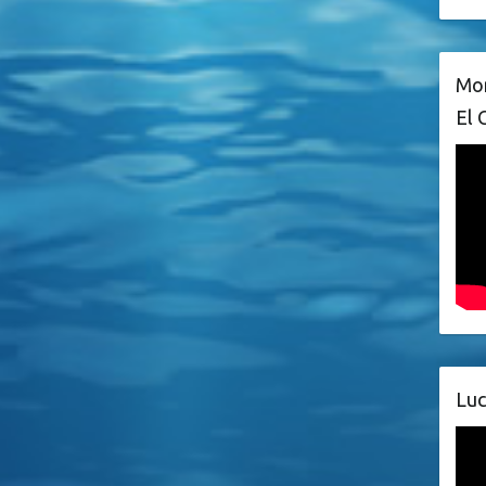
Mon
El 
Luc