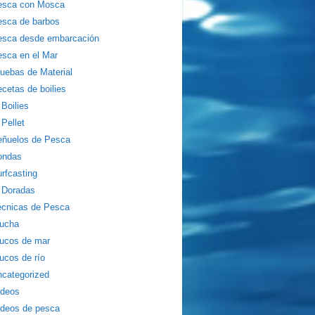
esca con Mosca
sca de barbos
esca desde embarcación
sca en el Mar
uebas de Material
cetas de boilies
Boilies
Pellet
eñuelos de Pesca
ondas
rfcasting
Doradas
écnicas de Pesca
rucha
ucos de mar
ucos de río
categorized
ídeos
deos de pesca