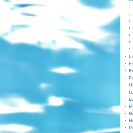
E
E
Ex
F
H
Lu
Lu
Mo
N
No
P