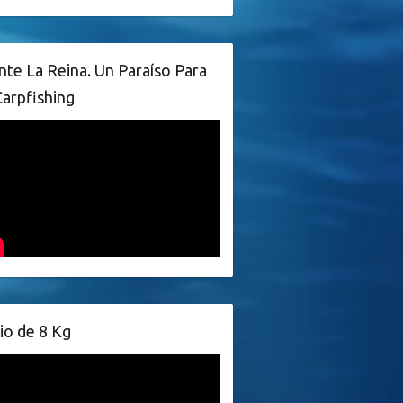
te La Reina. Un Paraíso Para
Carpfishing
io de 8 Kg