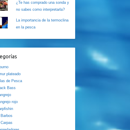
¿Te has comprado una sonda y
no sabes como interpretarla?
La importancia de la termoclina
en la pesca
egorías
burno
ur plateado
las de Pesca
lack Bass
ngrejo
ngrejo rojo
rpfishin
Barbos
Carpas
epredadores