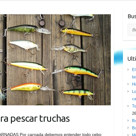
Bus
Bus
Ult
El
bo
Hi
Lo
ca
To
26
ra pescar truchas
Bo
Bo
 CARNADAS Por carnada debemos entender todo cebo
Mi