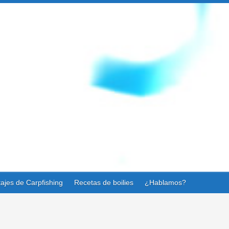
ajes de Carpfishing
Recetas de boilies
¿Hablamos?