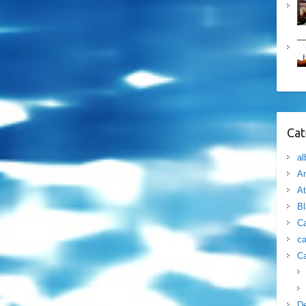
Cat
al
Am
At
B
Ca
ca
Ca
D