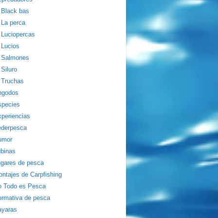
Black bas
La perca
Luciopercas
Lucios
Salmones
Siluro
Truchas
ngodos
species
periencias
ederpesca
umor
binas
gares de pesca
ntajes de Carpfishing
o Todo es Pesca
rmativa de pesca
ayaras