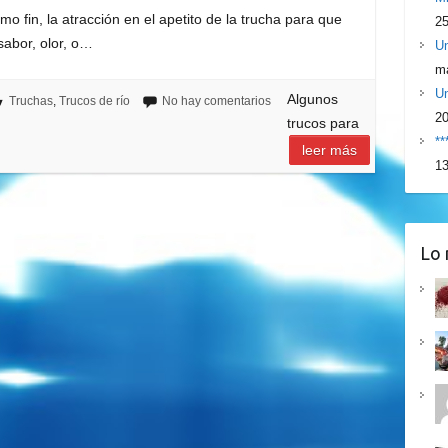
como fin, la atracción en el apetito de la trucha para que
25
sabor, olor, o…
Un
ma
Un
Algunos
Truchas
,
Trucos de río
No hay comentarios
2
trucos para
**
leer más
13
Lo 