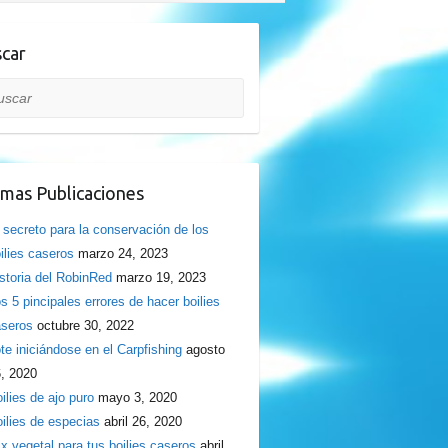
car
car
imas Publicaciones
 secreto para la conservación de los
ilies caseros
marzo 24, 2023
storia del RobinRed
marzo 19, 2023
s 5 pincipales errores de hacer boilies
seros
octubre 30, 2022
te iniciándose en el Carpfishing
agosto
, 2020
ilies de ajo puro
mayo 3, 2020
ilies de especias
abril 26, 2020
x vegetal para tus boilies caseros
abril