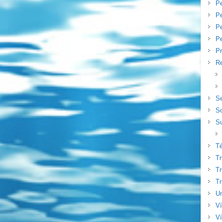
P
Pe
P
Pe
Pr
Re
S
S
Su
T
T
Tr
Tr
Un
V
Ví