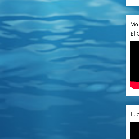
Mon
El 
Luc