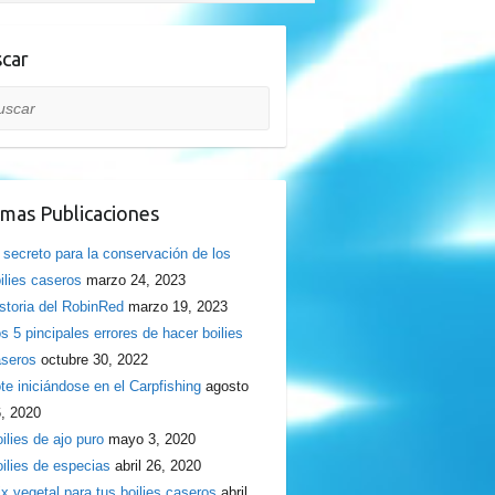
car
car
imas Publicaciones
 secreto para la conservación de los
ilies caseros
marzo 24, 2023
storia del RobinRed
marzo 19, 2023
s 5 pincipales errores de hacer boilies
seros
octubre 30, 2022
te iniciándose en el Carpfishing
agosto
, 2020
ilies de ajo puro
mayo 3, 2020
ilies de especias
abril 26, 2020
x vegetal para tus boilies caseros
abril