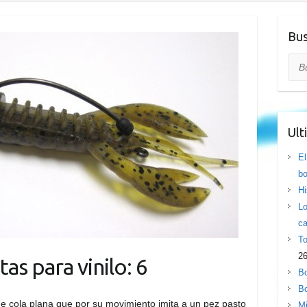
Bus
Bus
Ult
El
bo
Hi
Lo
ca
To
26
as para vinilo: 6
Bo
Bo
de cola plana que por su movimiento imita a un pez pasto
Mi