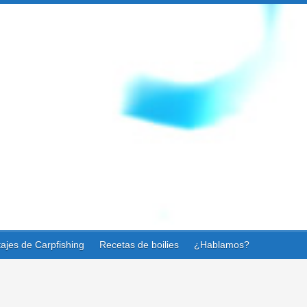
ajes de Carpfishing
Recetas de boilies
¿Hablamos?