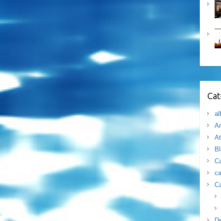
Cat
al
Am
At
B
Ca
ca
Ca
D