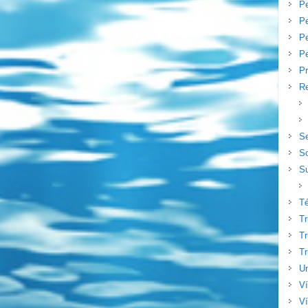
P
Pe
P
Pe
Pr
Re
S
S
Su
T
T
Tr
Tr
Un
V
Ví