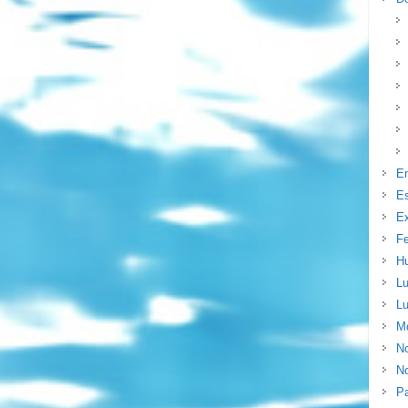
E
E
Ex
F
H
Lu
Lu
Mo
N
No
P