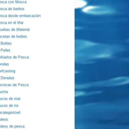
esca con Mosca
sca de barbos
esca desde embarcación
sca en el Mar
uebas de Material
cetas de boilies
Boilies
Pellet
eñuelos de Pesca
ondas
rfcasting
Doradas
écnicas de Pesca
rucha
ucos de mar
ucos de río
categorized
ídeos
deos de pesca