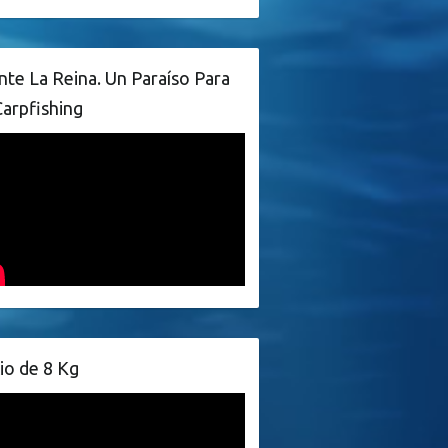
te La Reina. Un Paraíso Para
Carpfishing
io de 8 Kg