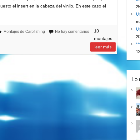
esto el insert en la cabeza del vinilo. En este caso el
25
Un
ma
Un
10
Montajes de Carpfishing
No hay comentarios
2
montajes
**
leer más
13
Lo 