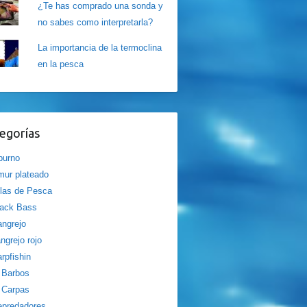
¿Te has comprado una sonda y
no sabes como interpretarla?
La importancia de la termoclina
en la pesca
egorías
burno
ur plateado
las de Pesca
lack Bass
ngrejo
ngrejo rojo
rpfishin
Barbos
Carpas
epredadores