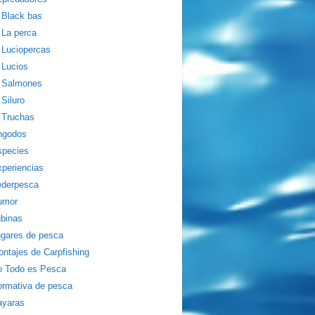
Black bas
La perca
Luciopercas
Lucios
Salmones
Siluro
Truchas
ngodos
species
periencias
ederpesca
umor
binas
gares de pesca
ntajes de Carpfishing
o Todo es Pesca
rmativa de pesca
ayaras