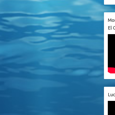
Mon
El 
Luc