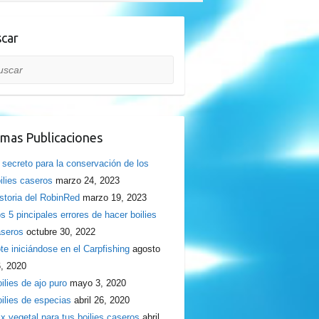
car
car
imas Publicaciones
 secreto para la conservación de los
ilies caseros
marzo 24, 2023
storia del RobinRed
marzo 19, 2023
s 5 pincipales errores de hacer boilies
seros
octubre 30, 2022
te iniciándose en el Carpfishing
agosto
, 2020
ilies de ajo puro
mayo 3, 2020
ilies de especias
abril 26, 2020
x vegetal para tus boilies caseros
abril