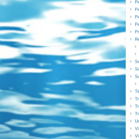
P
Pe
P
Pe
Pr
Re
S
S
Su
T
T
Tr
Tr
Un
V
Ví