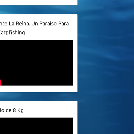
te La Reina. Un Paraíso Para
Carpfishing
io de 8 Kg