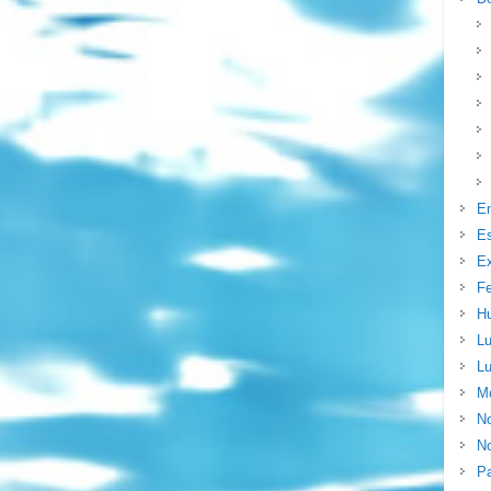
E
E
Ex
F
H
Lu
Lu
Mo
N
No
P