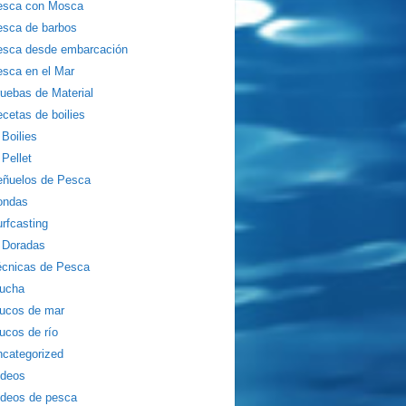
esca con Mosca
sca de barbos
esca desde embarcación
sca en el Mar
uebas de Material
cetas de boilies
Boilies
Pellet
eñuelos de Pesca
ondas
rfcasting
Doradas
écnicas de Pesca
rucha
ucos de mar
ucos de río
categorized
ídeos
deos de pesca