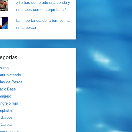
¿Te has comprado una sonda y
no sabes como interpretarla?
La importancia de la termoclina
en la pesca
egorías
burno
ur plateado
las de Pesca
lack Bass
ngrejo
ngrejo rojo
rpfishin
Barbos
Carpas
epredadores