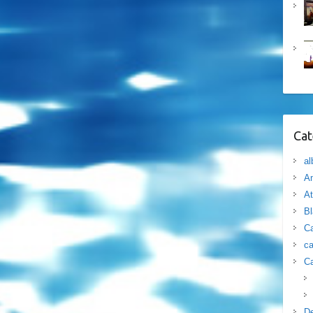
Cat
al
Am
At
B
Ca
ca
Ca
D