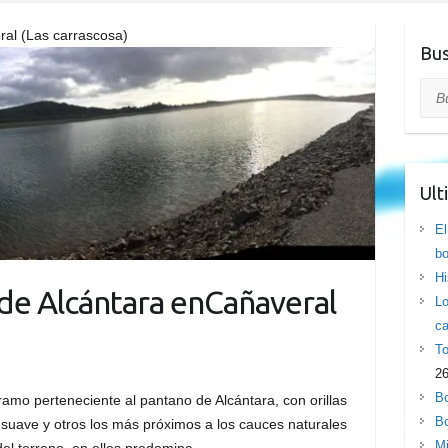
ral (Las carrascosa)
Bus
Bus
Ult
El
bo
Hi
de Alcántara enCañaveral
Lo
ca
To
26
Bo
amo perteneciente al pantano de Alcántara, con orillas
Bo
suave y otros los más próximos a los cauces naturales
Mi
 del terreno, en ellos predomina…