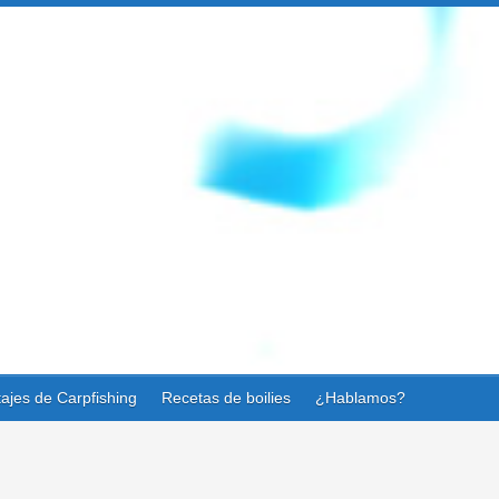
ajes de Carpfishing
Recetas de boilies
¿Hablamos?