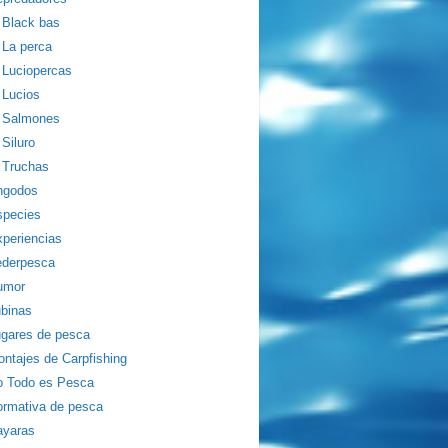
Black bas
La perca
Luciopercas
Lucios
Salmones
Siluro
Truchas
ngodos
species
periencias
ederpesca
umor
binas
gares de pesca
ntajes de Carpfishing
o Todo es Pesca
rmativa de pesca
ayaras