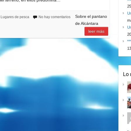
25
Un
Sobre el pantano
Lugares de pesca
No hay comentarios
ma
de Alcántara
Un
leer más
2
**
13
Lo 