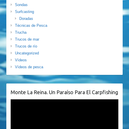
Sondas
Surfcasting
Doradas
Técnicas de Pesca
Trucha
Trucos de mar
Trucos de río
Uncategorized
Vídeos
Vídeos de pesca
Monte La Reina. Un Paraíso Para El Carpfishing