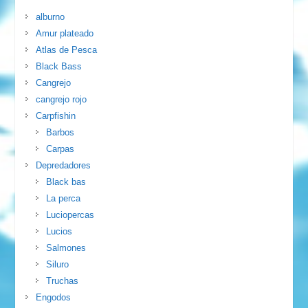
alburno
Amur plateado
Atlas de Pesca
Black Bass
Cangrejo
cangrejo rojo
Carpfishin
Barbos
Carpas
Depredadores
Black bas
La perca
Luciopercas
Lucios
Salmones
Siluro
Truchas
Engodos