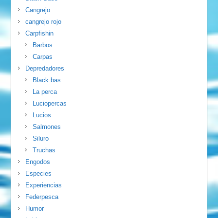
Cangrejo
cangrejo rojo
Carpfishin
Barbos
Carpas
Depredadores
Black bas
La perca
Luciopercas
Lucios
Salmones
Siluro
Truchas
Engodos
Especies
Experiencias
Federpesca
Humor