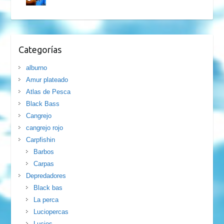
Categorías
alburno
Amur plateado
Atlas de Pesca
Black Bass
Cangrejo
cangrejo rojo
Carpfishin
Barbos
Carpas
Depredadores
Black bas
La perca
Luciopercas
Lucios