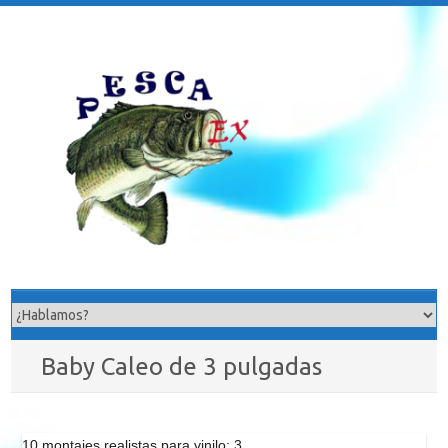
Saltar
al
contenido
Baby Caleo de 3 pulgadas
10 montajes realistas para vinilo: 3